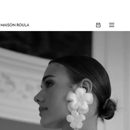
t-premières places limitées !
Nouvelle collection Mariage 2026–2027 : bientôt à Paris. P