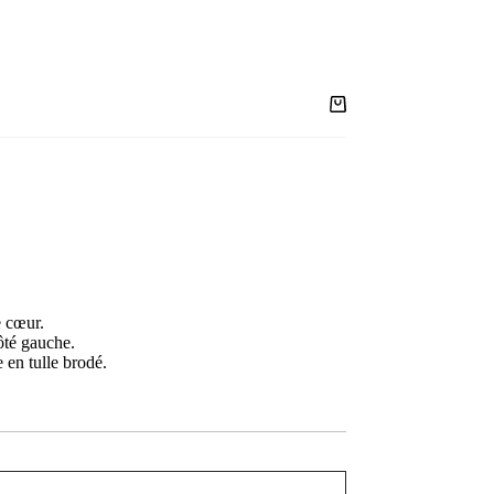
026–2027 : bientôt à Paris. Prenez rendez-vous dès maintenant pour les avant-premières places 
e cœur.
ôté gauche.
en tulle brodé.