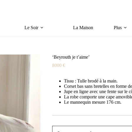
ous dès maintenant pour les avant-premières places limitées !
Nouvelle collection Mariage 2
Le Soir
La Maison
Plus
‘Beyrouth je t’aime’
8000
€
Tissu : Tulle brodé à la main.
Corset bas sans bretelles en forme d
Jupe en ligne avec une fente sur le c
La robe comporte une cape amovible 
Le mannequin mesure 176 cm.