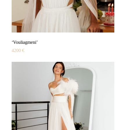
‘Vouliagmeni’
4200
€